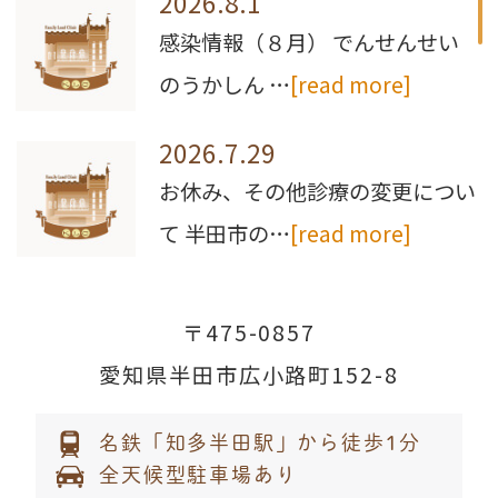
2026.8.1
8月から従来の健康保険証が使用できなく
感染情報（８月） でんせんせい
なります。
のうかしん …
[read more]
2026.7.29
お休み、その他診療の変更につい
て 半田市の…
[read more]
2026.7.13
〒475-0857
七夕イベントを行いました&…
愛知県半田市広小路町152-8
[read more]
名鉄「知多半田駅」から徒歩1分
2026.7.6
全天候型駐車場あり
8月6日(木)午前診療について 午前