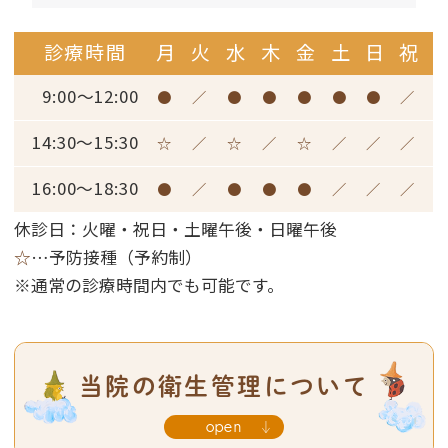
診療終…
[read more]
診療時間
月
火
水
木
金
土
日
祝
2026.7.1
9:00～12:00
●
／
●
●
●
●
●
／
8月から従来の健康保険証が使用
14:30～15:30
☆
／
☆
／
☆
／
／
／
できなくなりま…
[read more]
16:00～18:30
●
／
●
●
●
／
／
／
休診日：火曜・祝日・土曜午後・日曜午後
☆
…
予防接種（予約制）
※通常の診療時間内でも可能です。
当院の衛生管理について