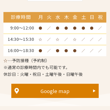
診療時間
月
火
水
木
金
土
日
祝
9:00～12:00
●
／
●
●
●
●
●
／
14:30～15:30
☆
／
☆
／
☆
／
／
／
16:00～18:30
●
／
●
●
●
／
／
／
☆
…
予防接種（予約制）
※通常の診療時間内でも可能です。
休診日：火曜・祝日・土曜午後・日曜午後
Google map